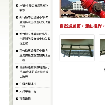
六福村-變更使用暨室內
裝修
新竹縣中正國民小學-年
度消防設施檢查缺失改善
自然通風窗，連動推桿，
工程
新竹縣立博愛國民小學-
年度消防設施檢查缺失改
善工程
新竹縣五峰國民中學-年
度消防設施檢查缺失改善
工程
苗栗縣通霄鎮啟明國民小
學-年度消防設施檢查缺
失改善
仁發香榭消檢
大昌華嘉工程
聯泰設備