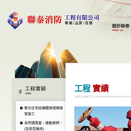
工程
實績
集合住宅結構體預埋導線
管施工
自然通風窗，連動推桿，
(加長型軸承)