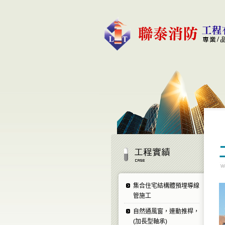
集合住宅結構體預埋導線
管施工
自然通風窗，連動推桿，
(加長型軸承)