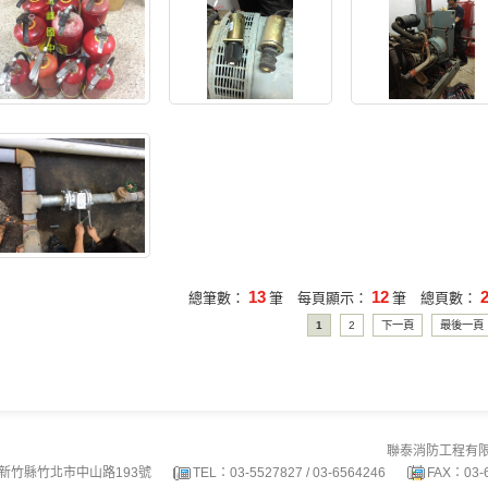
13
12
總筆數：
筆 每頁顯示：
筆 總頁數：
第一頁
上一頁
1
2
下一頁
最後一頁
聯泰消防工程有限公司 版
新竹縣竹北市中山路193號
TEL：03-5527827 / 03-6564246
FAX：03-