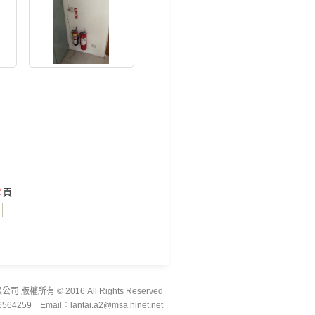
2
頁
權所有 © 2016 All Rights Reserved
6564259
Email：lantai.a2@msa.hinet.net