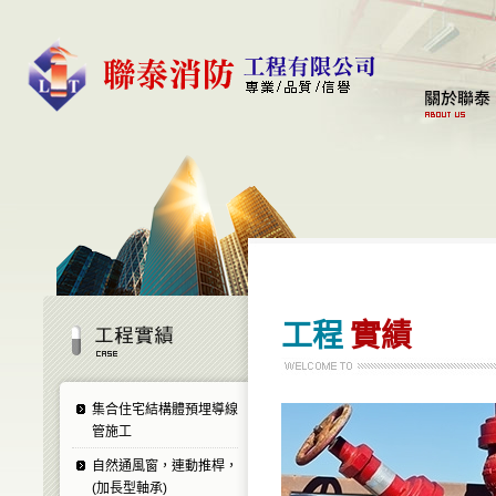
工程
實績
集合住宅結構體預埋導線
管施工
自然通風窗，連動推桿，
(加長型軸承)