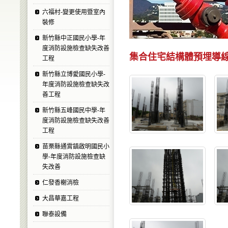
六福村-變更使用暨室內
裝修
新竹縣中正國民小學-年
度消防設施檢查缺失改善
集合住宅結構體預埋導
工程
新竹縣立博愛國民小學-
年度消防設施檢查缺失改
善工程
新竹縣五峰國民中學-年
度消防設施檢查缺失改善
工程
苗栗縣通霄鎮啟明國民小
學-年度消防設施檢查缺
失改善
仁發香榭消檢
大昌華嘉工程
聯泰設備