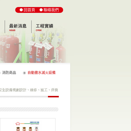
回首頁
聯絡我們
消防商品
自動撒水滅火設備