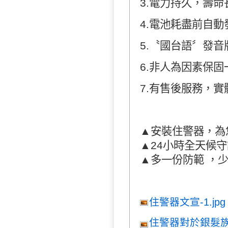
3.電力持久，壽命
4.電池耗盡前自
5.〝國台語〞發音
6.非人為因素保
7.有售後服務，
▲安裝住警器，為
▲24小時全天候
▲多一份防範 ，
住警器文宣-1.jpg
住警器對於銀髮族